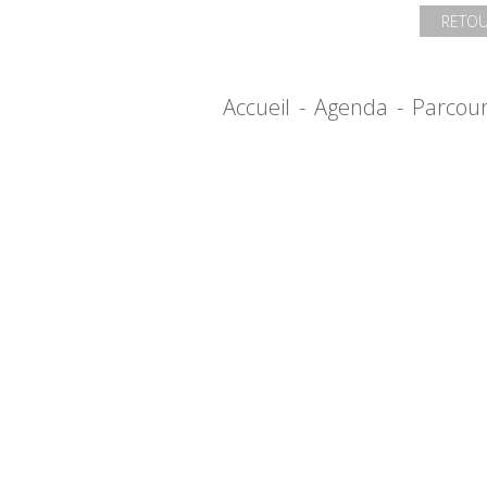
RETOU
Accueil
-
Agenda
-
Parcou