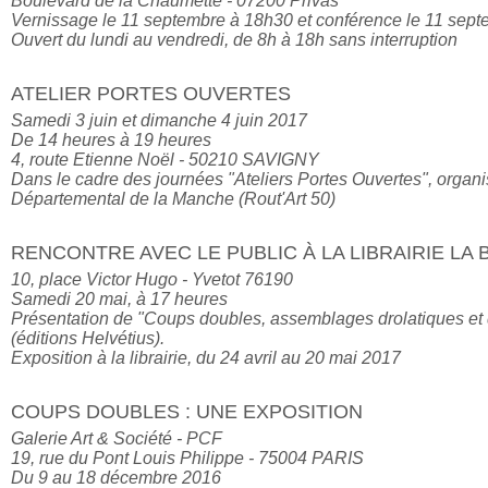
Boulevard de la Chaumette - 07200 Privas

Vernissage le 11 septembre à 18h30 et conférence le 11 sept
Ouvert du lundi au vendredi, de 8h à 18h sans interruption
ATELIER PORTES OUVERTES
Samedi 3 juin et dimanche 4 juin 2017

De 14 heures à 19 heures

4, route Etienne Noël - 50210 SAVIGNY

Dans le cadre des journées "Ateliers Portes Ouvertes", organi
Départemental de la Manche (Rout'Art 50)
RENCONTRE AVEC LE PUBLIC À LA LIBRAIRIE LA
10, place Victor Hugo - Yvetot 76190

Samedi 20 mai, à 17 heures

Présentation de "Coups doubles, assemblages drolatiques et d
(éditions Helvétius).

Exposition à la librairie, du 24 avril au 20 mai 2017
COUPS DOUBLES : UNE EXPOSITION
Galerie Art & Société - PCF

19, rue du Pont Louis Philippe - 75004 PARIS

Du 9 au 18 décembre 2016
