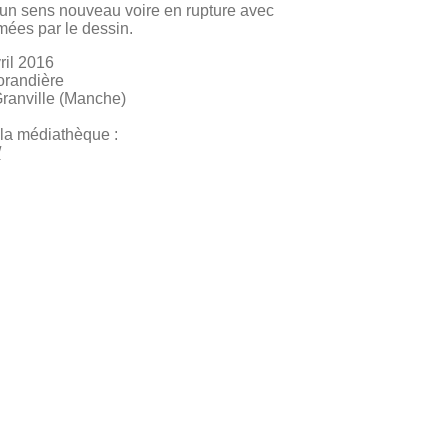
 un sens nouveau voire en rupture avec
mées par le dessin.
ril 2016
orandière
anville (Manche)
e la médiathèque :
/