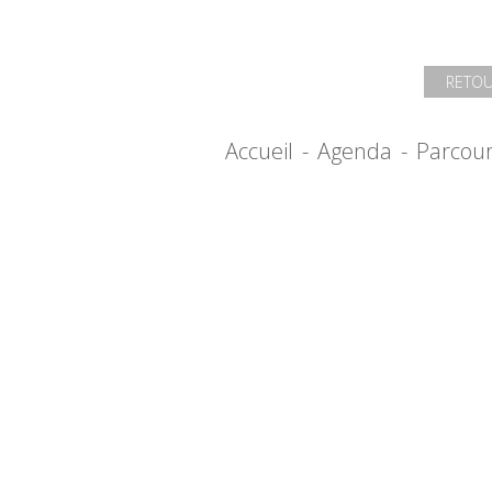
RETOU
Accueil
-
Agenda
-
Parcou