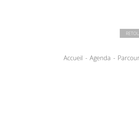
RETOU
Accueil
-
Agenda
-
Parcou