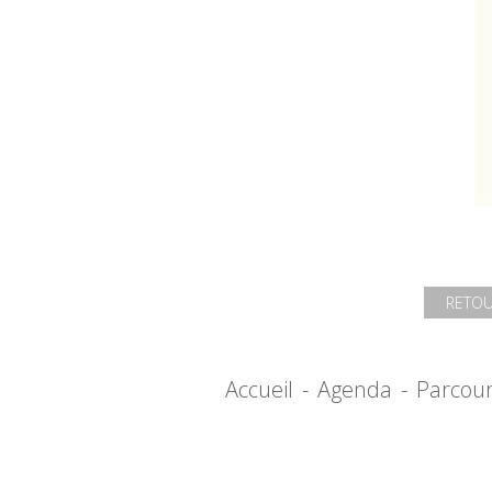
RETOU
Accueil
-
Agenda
-
Parcou