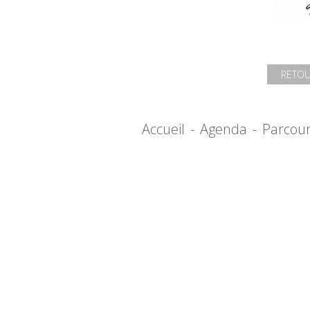
RETOU
Accueil
-
Agenda
-
Parcou