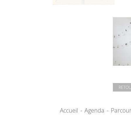
RETOU
Accueil
-
Agenda
-
Parcou